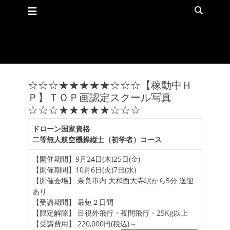
メインメニュー
コ
検
ン
索
テ
ン
ツ
へ
ス
キ
☆☆☆★★★★★☆☆☆【稼動中Ｈ
ッ
Ｐ】ＴＯＰ画認定スクール写真
プ
☆☆☆★★★★★☆☆☆
ドローン国家資格
二等無人航空機操縦士（初学者）コース
【開催期間】9月24日(木)25日(金)
【開催期間】10月6日(火)7日(水)
【開催会場】 奈良市内 大和西大寺駅から5分 送迎
あり
【受講期間】 最短２日間
【限定解除】 目視外飛行・夜間飛行・25Kg以上
【受講費用】 220,000円(税込)～