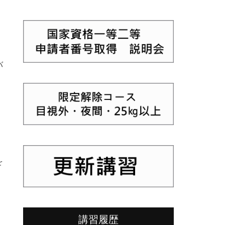
バ
を
講習履歴