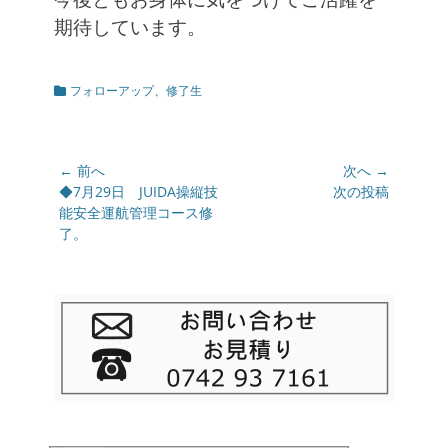
期待しています。
カ
フォローアップ
、
修了生
テ
ゴ
リ
ー
投
← 前へ
次へ →
稿
前
◆7月29日 JUIDA操縦技
次
次の投稿
の
能安全運航管理コース修
の
ナ
投
了。
投
ビ
稿:
稿:
ゲ
ー
シ
ョ
ン