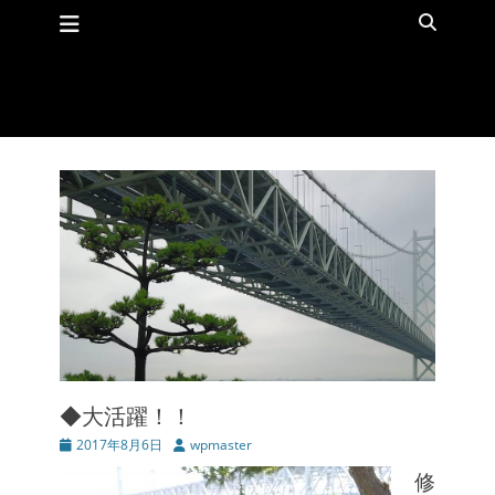
メインメニュー
コ
検
ン
索
テ
ン
ツ
へ
ス
キ
ッ
プ
◆大活躍！！
投
2017年8月6日
投
wpmaster
稿
稿
修
日
者