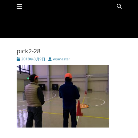
メインメニュー
コ
検
ン
索
テ
ン
ツ
へ
ス
キ
pick2-28
ッ
投
2018年3月9日
投
wpmaster
プ
稿
稿
日
者