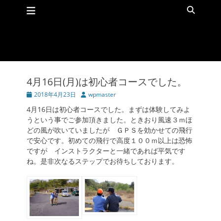
メインメニュー
コ
検
ン
索
テ
ン
ツ
へ
ス
キ
4月16日(月)は初心者コースでした。
ッ
投
2018年4月23日
投
wpmaster
プ
稿
稿
4月16日は初心者コースでした。まずは体験してみよ
日
者
うという事でご参加頂きました。ときおり風速３ｍほ
どの風が吹いていましたが ＧＰＳを効かせての飛行
で安心です。初めての飛行で高度１００ｍ以上は恐怖
ですが インストラクターと一緒であれば平気です
ね。是非次なるステップでお待ちしております。