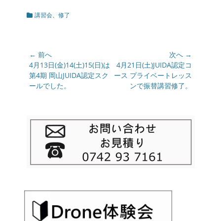
カ
講習会
、
修了
テ
ゴ
リ
ー
投
← 前へ
次へ →
稿
前
4月13日(金)14(土)15(日)は
次
4月21日(土)JUIDA認定コ
の
第4期 岡山JUIDA認定スク
の
ース プライベートレッス
ナ
投
ールでした。
投
ンで振替講習修了。
ビ
稿:
稿:
ゲ
ー
シ
ョ
ン