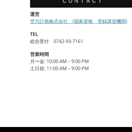
ＣＯＮＴＡＣＴ
シ
ョ
運営
空力計画株式会社 (国家資格 登録講習機関)
ン
TEL
総合受付 0742-93-7161
営業時間
月〜金: 10:00 AM – 9:00 PM
土日祝: 11:00 AM – 9:00 PM