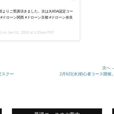
部よりご受講頂きました。次はJUIDA認定コー
ン #ドローン関西 #ドローン京都 #ドローン奈良
c) on
Jan 31, 2019 at 1:25am PST
次へ 
認定スクー
次
2月6日(水)初心者コース開催
の
投
稿: