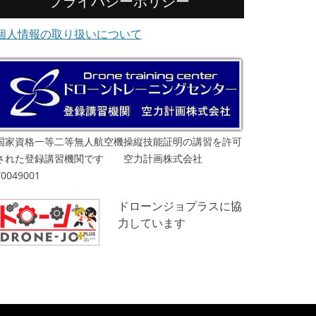
プライバシーポリシー
個人情報の取り扱いについて
国家資格一等二等無人航空機操縦技能証明の講習を許可
された登録講習機関です 空力計画株式会社
T0049001
ドローンジョプラスに協
力しています