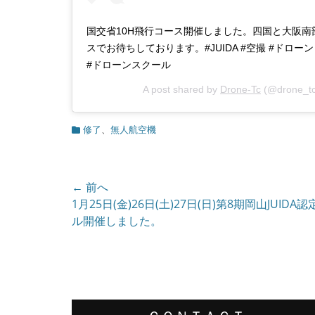
国交省10H飛行コース開催しました。四国と大阪南
スでお待ちしております。#JUIDA #空撮 #ドロー
#ドローンスクール
A post shared by
Drone-Tc
(@drone_t
カ
修了
、
無人航空機
テ
ゴ
リ
ー
投
← 前へ
前
1月25日(金)26日(土)27日(日)第8期岡山JUIDA
稿
の
ル開催しました。
ナ
投
ビ
稿:
ゲ
ー