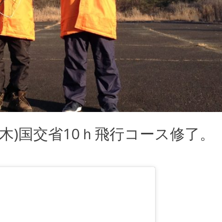
1日(木)国交省10ｈ飛行コース修了。