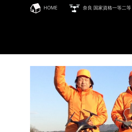
メインメニュー
コ
HOME
奈良 国家資格一等二等
ン
テ
ン
ツ
へ
ス
キ
ッ
プ