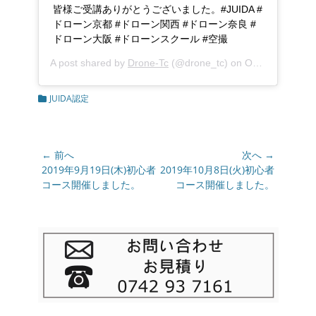
皆様ご受講ありがとうございました。#JUIDA #
ドローン京都 #ドローン関西 #ドローン奈良 #
ドローン大阪 #ドローンスクール #空撮
A post shared by
Drone-Tc
(@drone_tc) on
Oct 3, 2019 at 7:43am PDT
カ
JUIDA認定
テ
ゴ
リ
ー
投
← 前へ
次へ →
稿
前
2019年9月19日(木)初心者
次
2019年10月8日(火)初心者
の
コース開催しました。
の
コース開催しました。
ナ
投
投
ビ
稿:
稿:
ゲ
ー
シ
ョ
ン