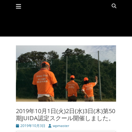
メインメニュー
コ
検
ン
索
テ
ン
ツ
へ
ス
キ
ッ
プ
2019年10月1日(火)2日(水)3日(木)第50
期JUIDA認定スクール開催しました。
投
2019年10月3日
投
wpmaster
稿
稿