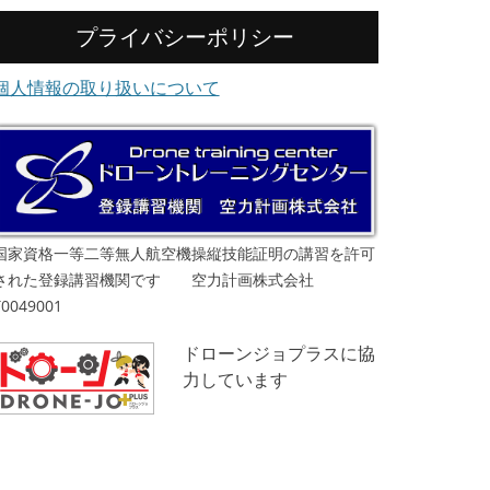
プライバシーポリシー
個人情報の取り扱いについて
国家資格一等二等無人航空機操縦技能証明の講習を許可
された登録講習機関です 空力計画株式会社
T0049001
ドローンジョプラスに協
力しています