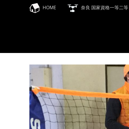
メインメニュー
コ
HOME
奈良 国家資格一等二等
ン
テ
ン
ツ
へ
ス
キ
ッ
プ