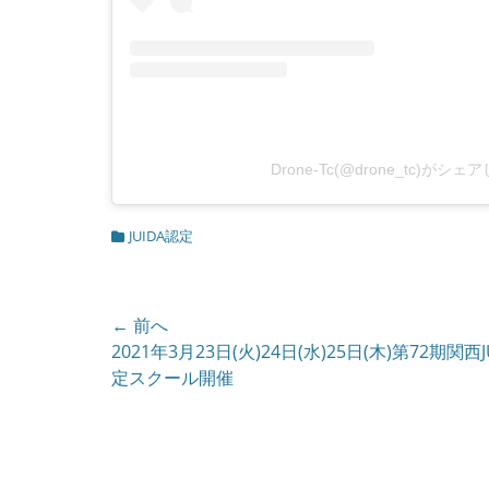
Drone-Tc(@drone_tc)がシ
カ
JUIDA認定
テ
ゴ
リ
ー
投
← 前へ
前
2021年3月23日(火)24日(水)25日(木)第72期関西J
稿
の
定スクール開催
ナ
投
ビ
稿:
ゲ