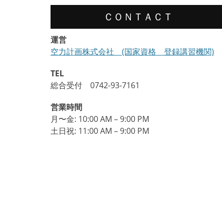
ー
ＣＯＮＴＡＣＴ
シ
ョ
運営
空力計画株式会社 (国家資格 登録講習機関)
ン
TEL
総合受付 0742-93-7161
営業時間
月〜金: 10:00 AM – 9:00 PM
土日祝: 11:00 AM – 9:00 PM