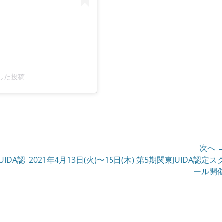
ェアした投稿
次へ 
UIDA認
次
2021年4月13日(火)〜15日(木) 第5期関東JUIDA認定ス
の
ール開
投
稿: