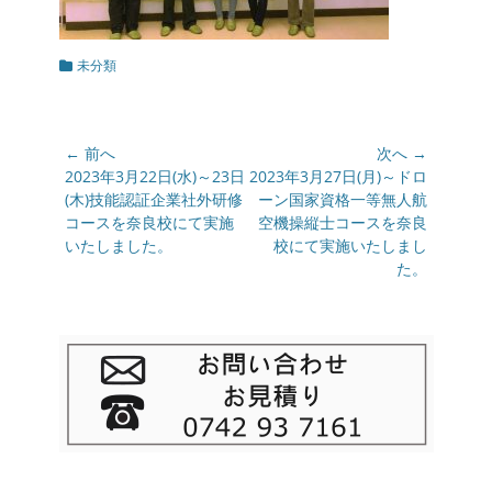
カ
未分類
テ
ゴ
リ
ー
投
← 前へ
次へ →
稿
前
2023年3月22日(水)～23日
次
2023年3月27日(月)～ドロ
の
(木)技能認証企業社外研修
の
ーン国家資格一等無人航
ナ
投
コースを奈良校にて実施
投
空機操縦士コースを奈良
ビ
稿:
いたしました。
稿:
校にて実施いたしまし
ゲ
た。
ー
シ
ョ
ン