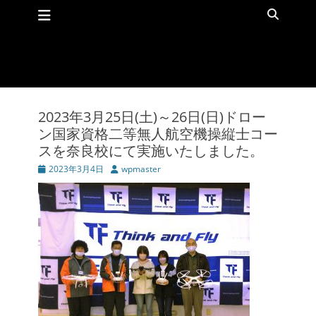
メインメニュー
コ
検
ン
索
テ
ン
ツ
へ
ス
キ
2023年3月25日(土)～26日(日)ドロー
ッ
ン国家資格二等無人航空機操縦士コー
プ
スを奈良校にて実施いたしました。
投
2023年3月4日
投
wpmaster
稿
稿
日
者