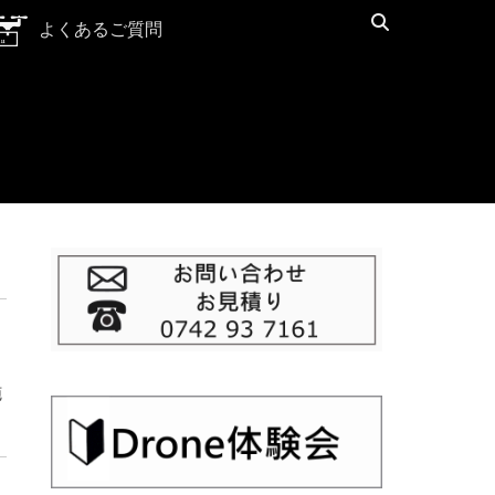
検
よくあるご質問
索
施
｡