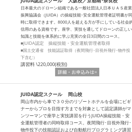
JUIDA認定スクール 大阪校／京都南･奈良校
日本最大のドローン組織である一般社団法人日本ＵＡＳ産業
振興協議会（JUIDA）の操縦技能･安全運航管理者証明書が
時に取得できます。8000人を超える方が手にしている社会
信用のある資格です。座学、実技を通してドローンの正しい
知識と技能を体系的に学ぶ充実の全日3日間のコース。
■JUIDA認定 操縦技能・安全運航管理者取得
■国土交通省 技能認証取得（夜間飛行･目視外飛行･物件投
下含む）
講習料 \220,000(税別)
JUIDA認定スクール 岡山校
岡山市内から車で３０分のリゾートホテルを会場にビギ
ナーからプロを目指す方までを対象として認定講師がマ
ンツーマンで座学と実技講習を行うJUIDA操縦技能・安
全運航管理者の同時取得コース。夜間飛行･目視外飛行･
物件投下の技能認証および自動航行プログラミング講習