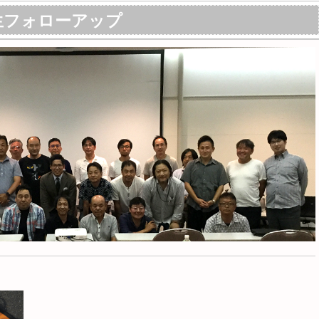
生フォローアップ
ました。当スクールでは一年に1～2回､修了生対象のフォローア
換を行っています。
ローアップ制度はこちらから ▻
この投稿をInstagramで見る
dronetc(@drone_tc)がシェアした投稿