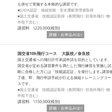
も併せて実施する本格的な講習です。
■JUIDA認定 操縦技能・安全運航管理者取得
■国土交通省 技能認証取得（夜間飛行･目視外飛行･物
件投下含む）
講習料 \220,000(税別)
国交省10h飛行コース 大阪校／奈良校
国土交通省への飛行許可承認申請を目的としています。
国交省が定める講習要件を満たした飛行練習を実施し試
験に合格した方には「技能認定証」を発行します｡講習
了後、即、飛行申請手続が行える操縦トレーニングコー
スです。
■国土交通省 技能認証取得（夜間飛行･目視外飛行･物
件投下含む）
講習料 \150,000(税別)