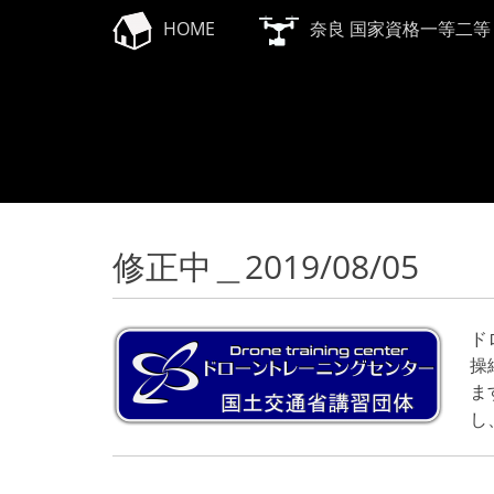
メインメニュー
コ
HOME
奈良 国家資格一等二等
ン
テ
ン
ツ
へ
ス
キ
ッ
プ
修正中＿2019/08/05
ド
操
ま
し