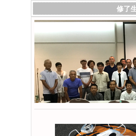
修了
お忙しい中､ご参加頂いた皆様､有難うござい
ップセミナーを開催して知識の向上と情報交
修了生フォ
この投稿をInstagramで見る
dronetc(@drone_tc)がシェアした投稿