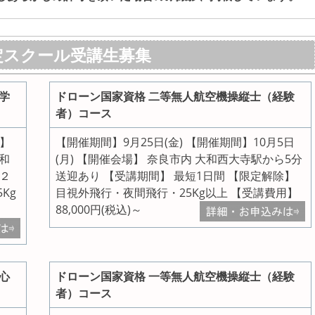
認定スクール受講生募集
学
ドローン国家資格 二等無人航空機操縦士（経験
者）コース
間】
【開催期間】9月25日(金) 【開催期間】10月5日
大和
(月) 【開催会場】 奈良市内 大和西大寺駅から5分
短２
送迎あり 【受講期間】 最短1日間 【限定解除】
Kg
目視外飛行・夜間飛行・25Kg以上 【受講費用】
88,000円(税込)～
心
ドローン国家資格 一等無人航空機操縦士（経験
者）コース