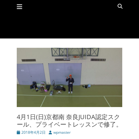
メインメニュー
コ
検
ン
索
テ
ン
ツ
へ
ス
キ
ッ
プ
4月1日(日)京都南 奈良JUIDA認定スク
ール、プライベートレッスンで修了。
投
2018年4月2日
投
wpmaster
稿
稿