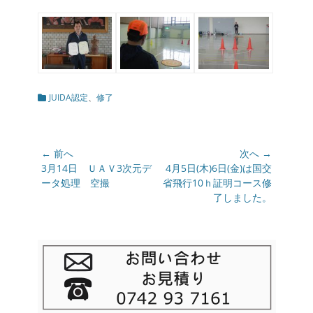
カ
JUIDA認定
、
修了
テ
ゴ
リ
ー
投
← 前へ
次へ →
稿
前
3月14日 ＵＡＶ3次元デ
次
4月5日(木)6日(金)は国交
の
ータ処理 空撮
の
省飛行10ｈ証明コース修
ナ
投
投
了しました。
ビ
稿:
稿:
ゲ
ー
シ
ョ
ン