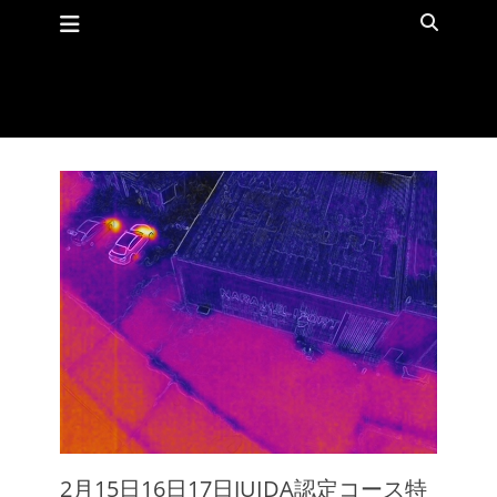
メインメニュー
コ
検
ン
索
テ
ン
ツ
へ
ス
キ
ッ
プ
2月15日16日17日JUIDA認定コース特