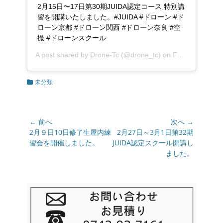
2月15日〜17日第30期JUIDA認定コース 特別講
習を開講いたしました。#JUIDA #ドローン #ド
ローン京都 #ドローン関西 #ドローン奈良 #空
撮 #ドローンスクール
A post shared by
Drone-Tc
(@drone_tc) on
Feb 19, 2019 at 1:21am PST
カ
未分類
テ
ゴ
リ
ー
投
← 前へ
次へ →
稿
前
2月９日10日修了生屋内練
次
2月27日～3月1日第32期
の
習会を開催しました。
の
JUIDA認定スクール開講し
ナ
投
投
ました。
ビ
稿:
稿:
ゲ
ー
シ
ョ
ン