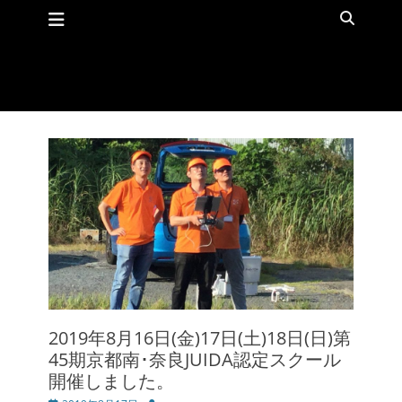
メインメニュー
コ
検
ン
索
テ
ン
ツ
へ
ス
キ
ッ
プ
2019年8月16日(金)17日(土)18日(日)第
45期京都南･奈良JUIDA認定スクール
開催しました。