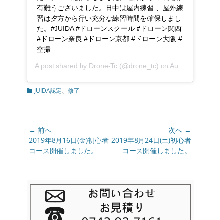
有難うございました。日中は屋内練習 、屋外練
習は夕方から行い充分な練習時間を確保しまし
た。#JUIDA #ドローンスクール #ドローン関西
#ドローン奈良 #ドローン京都 #ドローン大阪 #
空撮
A post shared by
Drone-Tc
(@drone_tc) on
Aug 18, 2019 at 7:37am PDT
カ
JUIDA認定
、
修了
テ
ゴ
リ
ー
投
← 前へ
次へ →
稿
前
2019年8月16日(金)初心者
次
2019年8月24日(土)初心者
の
コース開催しました。
の
コース開催しました。
ナ
投
投
ビ
稿:
稿:
ゲ
ー
シ
ョ