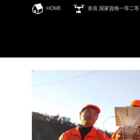
メインメニュー
コ
HOME
奈良 国家資格一等二等
ン
テ
ン
ツ
へ
ス
キ
ッ
プ