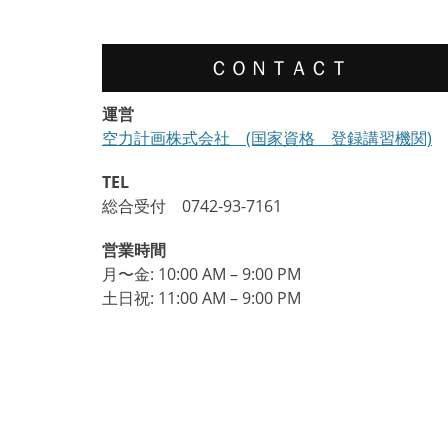
ゲ
ー
ＣＯＮＴＡＣＴ
シ
ョ
運営
空力計画株式会社 (国家資格 登録講習機関)
ン
TEL
総合受付 0742-93-7161
営業時間
月〜金: 10:00 AM – 9:00 PM
土日祝: 11:00 AM – 9:00 PM