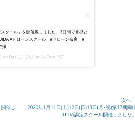
IDA認定スクール」を開催致しました。3日間で目標と
IDA #ドローンスクール #ドローン奈良 #
空撮
) on
Dec 12, 2019 at 6:47am PST
次へ 
ース開催し
次
2020年1月11日(土)12日(日)13日(月･祝)第17期岡
の
JUIDA認定スクール開催しました
投
稿: