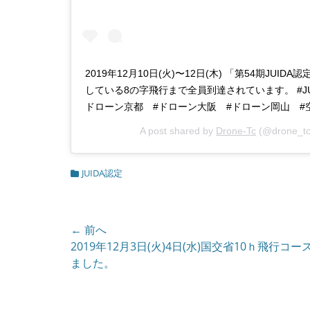
2019年12月10日(火)〜12日(木) 「第54期JU
している8の字飛行まで全員到達されています。 #JU
ドローン京都 #ドローン大阪 #ドローン岡山 #
A post shared by
Drone-Tc
(@drone_tc
カ
JUIDA認定
テ
ゴ
リ
ー
投
← 前へ
前
2019年12月3日(火)4日(水)国交省10ｈ飛行コ
稿
の
ました。
ナ
投
ビ
稿: