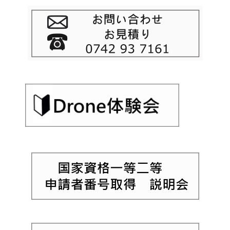
シ
ョ
ン