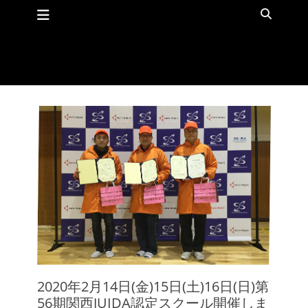
メインメニュー
コ
検
ン
索
テ
ン
ツ
へ
ス
キ
ッ
プ
2020年2月14日(金)15日(土)16日(日)第
56期関西JUIDA認定スクール開催しま