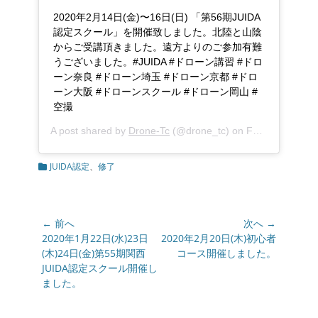
2020年2月14日(金)〜16日(日) 「第56期JUIDA
認定スクール」を開催致しました。北陸と山陰
からご受講頂きました。遠方よりのご参加有難
うございました。#JUIDA #ドローン講習 #ドロ
ーン奈良 #ドローン埼玉 #ドローン京都 #ドロ
ーン大阪 #ドローンスクール #ドローン岡山 #
空撮
A post shared by
Drone-Tc
(@drone_tc) on
Feb 16, 2020 at 9:00am PST
カ
JUIDA認定
、
修了
テ
ゴ
リ
ー
投
← 前へ
次へ →
稿
前
2020年1月22日(水)23日
次
2020年2月20日(木)初心者
の
(木)24日(金)第55期関西
の
コース開催しました。
ナ
投
JUIDA認定スクール開催し
投
ビ
稿:
ました。
稿:
ゲ
ー