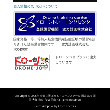
個人情報の取り扱いについて
国家資格一等二等無人航空機操縦技能証明の講習を許
可された登録講習機関です 空力計画株式会社
T0049001
ドローンジョプラスに協力
しています
Copyright © 2026年
企業に選ばれるドローンスクール 国家資格 関
西 大阪 奈良 京都 岡山
All Rights Reserved.
Catch Adaptive by
Catch Themes