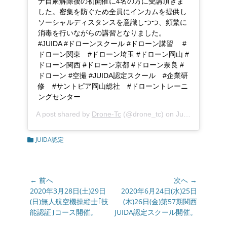
ナ自粛解除後の初開催に4名の方に受講頂きま
した。密集を防ぐため全員にインカムを提供し
ソーシャルディスタンスを意識しつつ、頻繁に
消毒を行いながらの講習となりました。
#JUIDA #ドローンスクール #ドローン講習 #
ドローン関東 #ドローン埼玉 #ドローン岡山 #
ドローン関西 #ドローン京都 #ドローン奈良 #
ドローン #空撮 #JUIDA認定スクール #企業研
修 #サントピア岡山総社 #ドローントレーニ
ングセンター
A post shared by
Drone-Tc
(@drone_tc) on
Jun 14, 2020 at 8:54am PDT
カ
JUIDA認定
テ
ゴ
リ
ー
投
← 前へ
次へ →
稿
前
2020年3月28日(土)29日
次
2020年6月24日(水)25日
の
(日)無人航空機操縦士｢技
の
(木)26日(金)第57期関西
ナ
投
能認証｣コース開催。
投
JUIDA認定スクール開催。
ビ
稿:
稿: