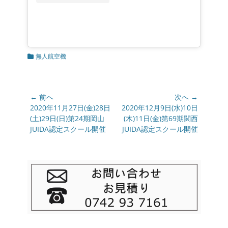
カ
無人航空機
テ
ゴ
リ
ー
投
← 前へ
次へ →
稿
前
2020年11月27日(金)28日
次
2020年12月9日(水)10日
の
(土)29日(日)第24期岡山
の
(木)11日(金)第69期関西
ナ
投
JUIDA認定スクール開催
投
JUIDA認定スクール開催
ビ
稿:
稿:
ゲ
ー
シ
ョ
ン