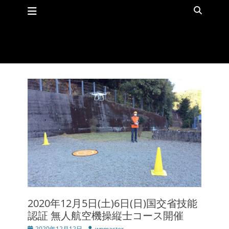
メインメニュー
コ
検
ン
索
テ
ン
ツ
へ
ス
キ
ッ
プ
2020年12月5日(土)6日(日)国交省技能
認証 無人航空機操縦士コース開催
投
2020年12月12日
投
wpmaster