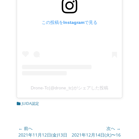
この投稿をInstagramで見る
Drone-Tc(@drone_tc)がシェアした投稿
カ
JUIDA認定
テ
ゴ
リ
ー
投
← 前へ
次へ →
稿
前
2021年11月12日(金)13日
次
2021年12月14日(火)〜16