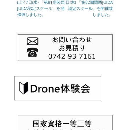
の
(土)17日(水) 「第81期関西
の
日(木) 「第82期関西JUIDA
ナ
投
JUIDA認定スクール」を開
投
認定スクール」を開催致
ビ
稿:
催致しました。
稿:
しました。
ゲ
ー
シ
ョ
ン