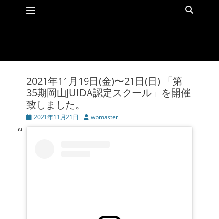
メインメニュー
コ
検
ン
索
テ
ン
ツ
へ
ス
キ
2021年11月19日(金)〜21日(日) 「第
ッ
35期岡山JUIDA認定スクール」を開催
プ
致しました。
投
2021年11月21日
投
wpmaster
稿
稿
日
者