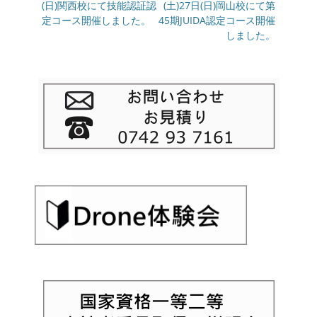
の
(日)関西校にて技能認証認
の
(土)27日(日)岡山校にて第
ナ
投
定コース開催しました。
投
45期JUIDA認定コース開催
ビ
稿:
稿:
しました。
ゲ
ー
シ
ョ
ン