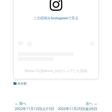
この投稿をInstagramで見る
Drone-Tc(@drone_tc)がシェアした投稿
カ
未分類
テ
ゴ
リ
ー
投
← 前へ
次へ →
稿
前
2022年11月12日(土)13日
次
2022年11月25日(金)26日