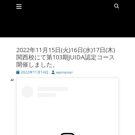
メインメニュー
コ
検
ン
索
テ
ン
ツ
へ
ス
キ
2022年11月15日(火)16日(水)17日(木)
ッ
関西校にて第103期JUIDA認定コース
プ
開催しました。
投
2022年11月14日
投
wpmaster
稿
稿
日
者