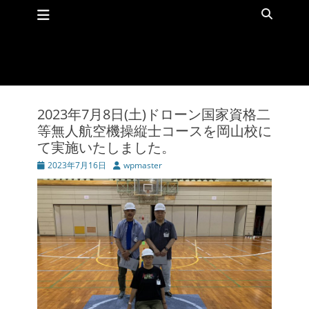
メインメニュー
コ
検
ン
索
テ
ン
ツ
へ
ス
キ
2023年7月8日(土)ドローン国家資格二
ッ
等無人航空機操縦士コースを岡山校に
プ
て実施いたしました。
投
2023年7月16日
投
wpmaster
稿
稿
日
者