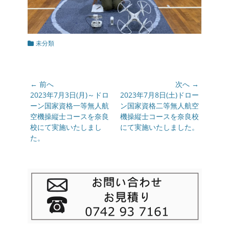
カ
未分類
テ
ゴ
リ
ー
投
← 前へ
次へ →
稿
前
2023年7月3日(月)～ドロ
次
2023年7月8日(土)ドロー
の
ーン国家資格一等無人航
の
ン国家資格二等無人航空
ナ
投
空機操縦士コースを奈良
投
機操縦士コースを奈良校
ビ
稿:
校にて実施いたしまし
稿:
にて実施いたしました。
ゲ
た。
ー
シ
ョ
ン