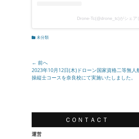
Drone-Tc(@drone_tc)がシ
カ
未分類
テ
ゴ
リ
ー
投
← 前へ
前
2023年10月12日(木)ドローン国家資格二等無
稿
の
操縦士コースを奈良校にて実施いたしました。
ナ
投
ビ
稿:
ゲ
ー
ＣＯＮＴＡＣＴ
シ
ョ
運営