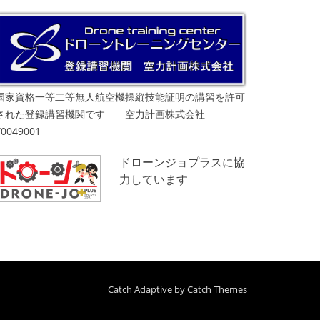
国家資格一等二等無人航空機操縦技能証明の講習を許可
された登録講習機関です 空力計画株式会社
T0049001
ドローンジョプラスに協
力しています
Catch Adaptive by
Catch Themes