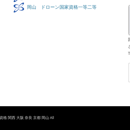
岡山 ドローン国家資格一等二等
 関西 大阪 奈良 京都 岡山
All