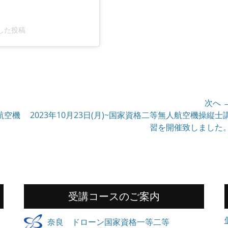
ェアした投稿
次へ 
人航空機
次
2023年10月23日(月)~国家資格二等無人航空機操縦士
の
習を開催致しました
投
稿:
受講コースのご案内
奈良 ドローン国家資格一等二等