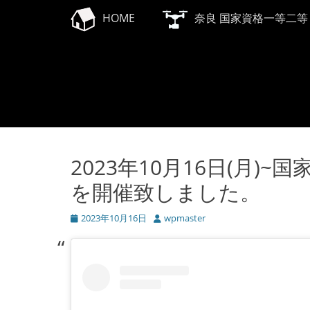
メインメニュー
コ
HOME
奈良 国家資格一等二等
ン
テ
ン
ツ
へ
ス
キ
ッ
プ
2023年10月16日(月
を開催致しました。
投
2023年10月16日
投
wpmaster
稿
稿
日
者