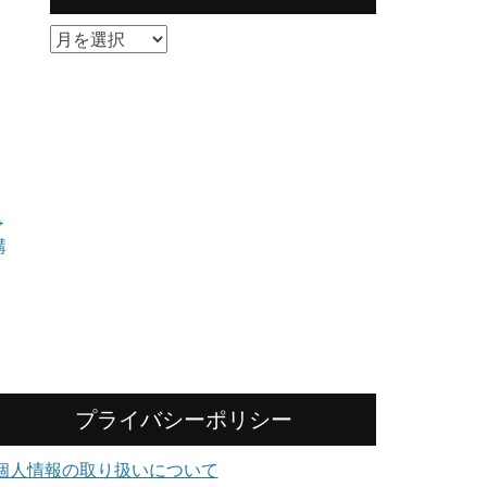
講
習
履
歴
→
講
。
プライバシーポリシー
個人情報の取り扱いについて