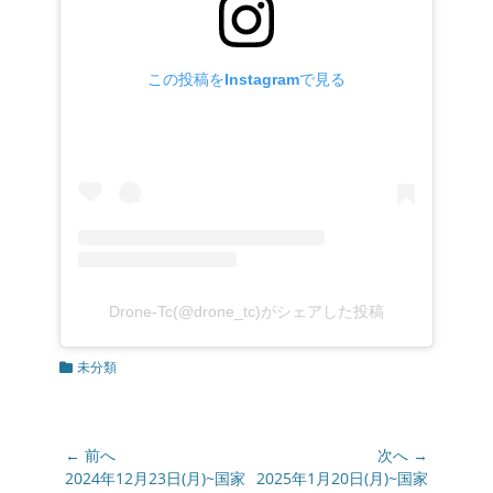
この投稿をInstagramで見る
Drone-Tc(@drone_tc)がシェアした投稿
カ
未分類
テ
ゴ
リ
ー
投
← 前へ
次へ →
稿
前
2024年12月23日(月)~国家
次
2025年1月20日(月)~国家