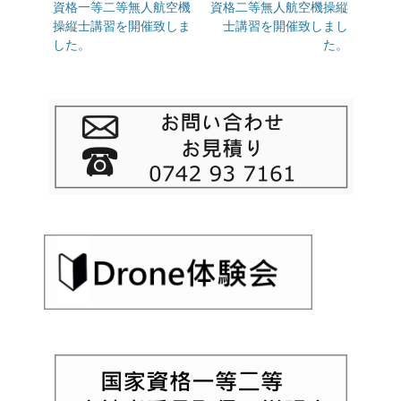
の
資格一等二等無人航空機
の
資格二等無人航空機操縦
ナ
投
操縦士講習を開催致しま
投
士講習を開催致しまし
ビ
稿:
した。
稿:
た。
ゲ
ー
シ
ョ
ン