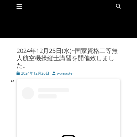
メインメニュー
コ
検
ン
索
テ
ン
ツ
へ
ス
キ
2024年12月25日(水)~国家資格二等無
ッ
人航空機操縦士講習を開催致しまし
プ
た。
投
2024年12月26日
投
wpmaster
稿
稿
日
者