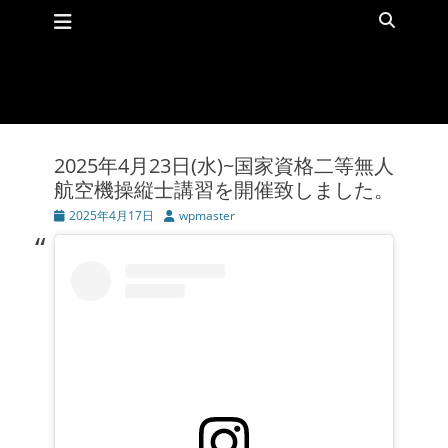
メインメニュー
コ
検
ン
索
テ
ン
ツ
へ
ス
キ
2025年4月23日(水)~国家資格二等無人
ッ
航空機操縦士講習を開催致しました。
プ
投
2025年4月17日
投
wpmaster
稿
稿
日
者