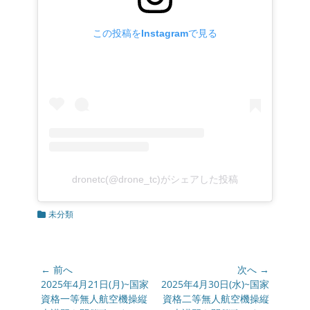
この投稿をInstagramで見る
dronetc(@drone_tc)がシェアした投稿
カ
未分類
テ
ゴ
リ
ー
投
← 前へ
次へ →
稿
前
2025年4月21日(月)~国家
次
2025年4月30日(水)~国家
の
資格一等無人航空機操縦
の
資格二等無人航空機操縦
ナ