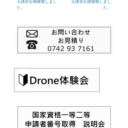
投
士講習を開催致しまし
投
士講習を開催致しまし
ビ
稿:
た。
稿:
た。
ゲ
ー
シ
ョ
ン