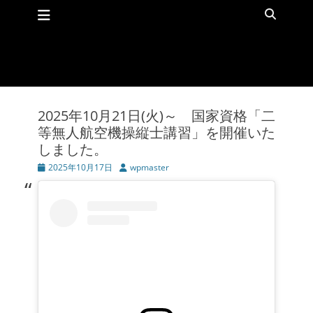
メインメニュー
コ
検
ン
索
テ
ン
ツ
へ
ス
キ
2025年10月21日(火)～ 国家資格「二
ッ
等無人航空機操縦士講習」を開催いた
プ
しました。
投
2025年10月17日
投
wpmaster
稿
稿
日
者