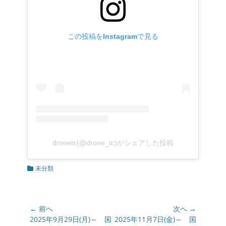
この投稿をInstagramで見る
dronetc(@drone_tc)がシェアした投稿
カ
未分類
テ
ゴ
リ
ー
投
← 前へ
次へ →
稿
前
2025年9月29日(月)～ 国
次
2025年11月7日(金)～ 国