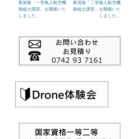
の
家資格「一等無人航空機
の
家資格「二等無人航空機
ナ
投
操縦士講習」を開催いた
投
操縦士講習」を開催いた
ビ
稿:
しました。
稿:
しました。
ゲ
ー
シ
ョ
ン