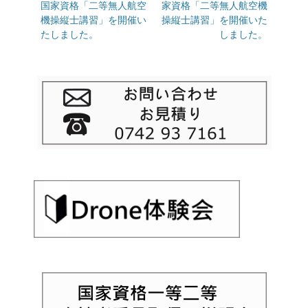
の
国家資格「二等無人航空
の
家資格「二等無人航空機
ナ
投
機操縦士講習」を開催い
投
操縦士講習」を開催いた
ビ
稿:
たしました。
稿:
しました。
ゲ
ー
シ
ョ
ン