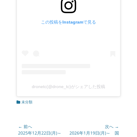
この投稿をInstagramで見る
dronetc(@drone_tc)がシェアした投稿
カ
未分類
テ
ゴ
リ
ー
投
← 前へ
次へ →
稿
前
2025年12月22日(月)～
次
2026年1月19日(月)～ 国