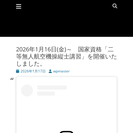
メインメニュー
コ
検
ン
索
テ
ン
ツ
へ
ス
キ
2026年1月16日(金)～ 国家資格「二
ッ
等無人航空機操縦士講習」を開催いた
プ
しました。
投
2026年1月17日
投
wpmaster
稿
稿
日
者