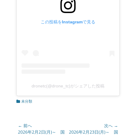
この投稿をInstagramで見る
dronetc(@drone_tc)がシェアした投稿
カ
未分類
テ
ゴ
リ
ー
投
← 前へ
次へ →
稿
前
2026年2月2日(月)～ 国
次
2026年2月23日(月)～ 国