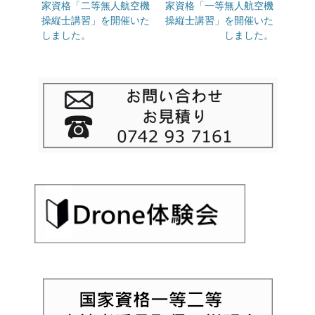
の
家資格「二等無人航空機
の
家資格「一等無人航空機
ナ
投
操縦士講習」を開催いた
投
操縦士講習」を開催いた
ビ
稿:
しました。
稿:
しました。
ゲ
ー
シ
ョ
ン