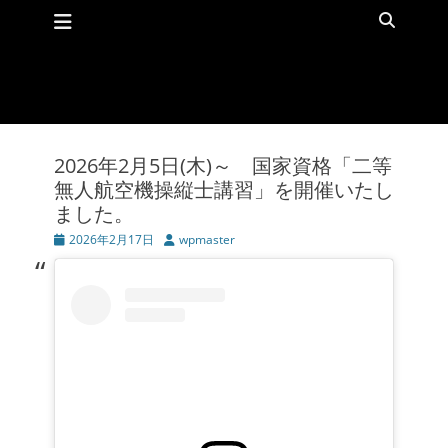
メインメニュー
コ
検
ン
索
テ
ン
ツ
へ
ス
キ
2026年2月5日(木)～ 国家資格「二等
ッ
無人航空機操縦士講習」を開催いたし
プ
ました。
投
2026年2月17日
投
wpmaster
稿
稿
日
者