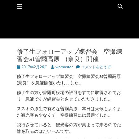
メインメニュー
コ
検
ン
索
テ
ン
ツ
へ
ス
キ
修了生フォローアップ練習会 空撮練
ッ
習会at曽爾高原 (奈良）開催
プ
投
2017年2月26日
投
wpmaster
コメントをどうぞ
稿
稿
修了生フォローアップ練習会 空撮練習会at曽爾高原
日
者
(奈良）を急遽開催いたしました。
修了生の方が曽爾町役場の許可をすでに取得されてお
り 急遽ですが練習会とさせていただきました。
ススキの原生で有名な曽爾高原 本日は天候もよくま
た観光客も少なくて 空撮練習には最適でした。
飛行させていると 観光客の方が集まって来るので距
離を取るのはたいへんです。