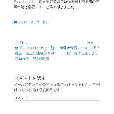
やはり ＪＵＩＤＡ認定講習で勉強＆国土交通省の許
可申請は必要！！ と強く感じました。
カ
フォローアップ
、
修了
テ
ゴ
リ
ー
投
← 前へ
次へ →
稿
前
修了生フォローアップ勉
次
初級者練習コース 3月7
の
強会 国土交通省許可申
の
日 修了しました。
ナ
投
請勉強会 第2回開催
投
ビ
稿:
稿:
ゲ
ー
コメントを残す
シ
メールアドレスが公開されることはありません。
ョ
*
が
付いている欄は必須項目です
ン
コメント