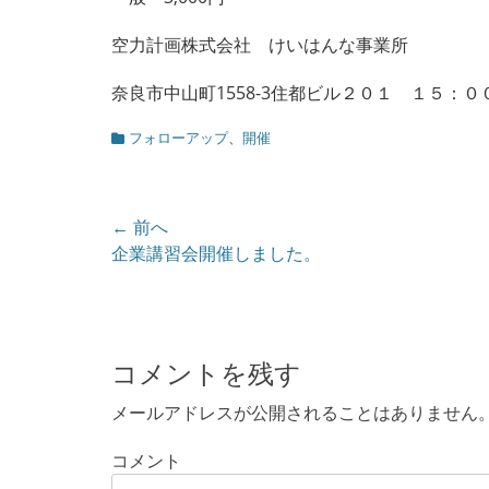
空力計画株式会社 けいはんな事業所
奈良市中山町1558-3住都ビル２０１ １５：０
カ
フォローアップ
、
開催
テ
ゴ
リ
ー
投
← 前へ
前
企業講習会開催しました。
稿
の
ナ
投
ビ
稿:
ゲ
コメントを残す
ー
メールアドレスが公開されることはありません
シ
コメント
ョ