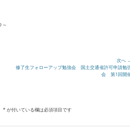
０～
次へ 
次
修了生フォローアップ勉強会 国土交通省許可申請勉
の
会 第1回開
投
稿:
。
*
が付いている欄は必須項目です