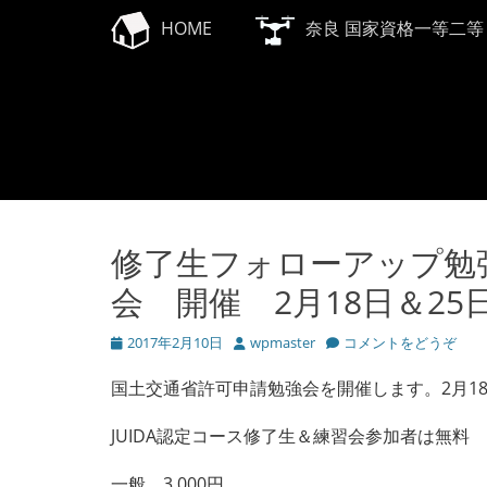
メインメニュー
コ
HOME
奈良 国家資格一等二等
ン
テ
ン
ツ
へ
ス
キ
ッ
プ
修了生フォローアップ勉
会 開催 2月18日＆25
投
2017年2月10日
投
wpmaster
コメントをどうぞ
稿
稿
日
者
国土交通省許可申請勉強会を開催します。2月18
JUIDA認定コース修了生＆練習会参加者は無料
一般 3,000円