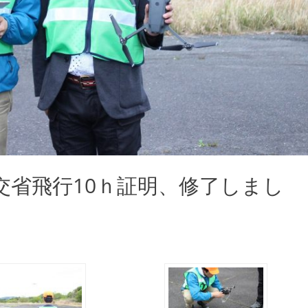
は国交省飛行10ｈ証明、修了しまし