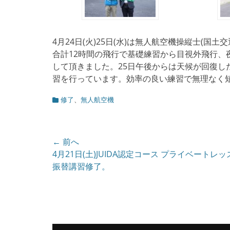
4月24日(火)25日(水)は無人航空機操縦士(国
合計12時間の飛行で基礎練習から目視外飛行、
して頂きました。25日午後からは天候が回復し
習を行っています。効率の良い練習で無理なく
カ
修了
、
無人航空機
テ
ゴ
リ
ー
投
← 前へ
前
4月21日(土)JUIDA認定コース プライベートレ
稿
の
振替講習修了。
ナ
投
ビ
稿:
ゲ
ー