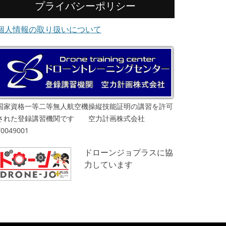
プライバシーポリシー
個人情報の取り扱いについて
国家資格一等二等無人航空機操縦技能証明の講習を許可
された登録講習機関です 空力計画株式会社
T0049001
ドローンジョプラスに協
力しています