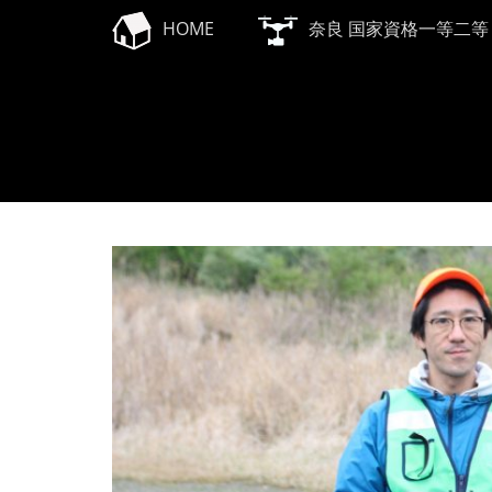
メインメニュー
コ
HOME
奈良 国家資格一等二等
ン
テ
ン
ツ
へ
ス
キ
ッ
プ