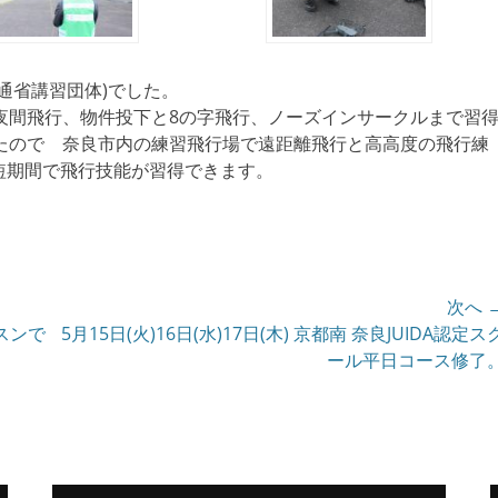
土交通省講習団体)でした。
夜間飛行、物件投下と8の字飛行、ノーズインサークルまで習
たので 奈良市内の練習飛行場で遠距離飛行と高高度の飛行練
短期間で飛行技能が習得できます。
次へ 
ッスンで
次
5月15日(火)16日(水)17日(木) 京都南 奈良JUIDA認定ス
の
ール平日コース修了
投
稿: