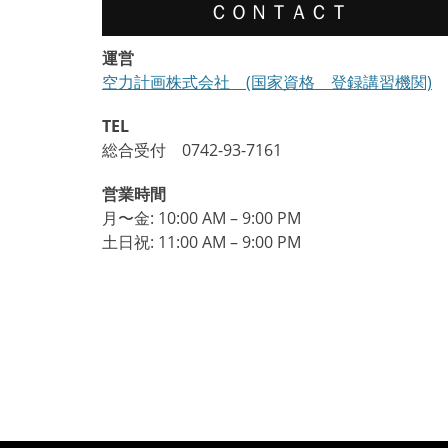
ＣＯＮＴＡＣＴ
シ
ョ
運営
空力計画株式会社 (国家資格 登録講習機関)
ン
TEL
総合受付 0742-93-7161
営業時間
月〜金: 10:00 AM – 9:00 PM
土日祝: 11:00 AM – 9:00 PM