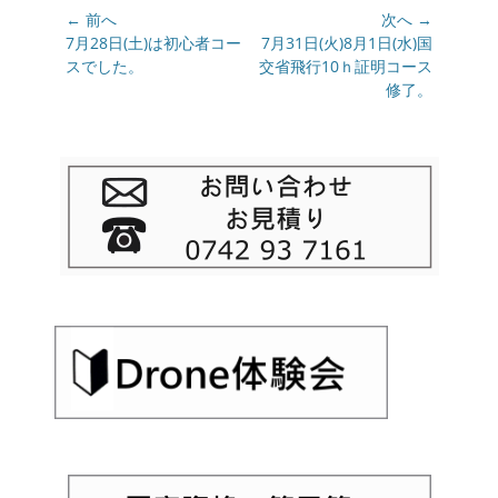
ー
投
← 前へ
次へ →
稿
前
7月28日(土)は初心者コー
次
7月31日(火)8月1日(水)国
の
スでした。
の
交省飛行10ｈ証明コース
ナ
投
投
修了。
ビ
稿:
稿:
ゲ
ー
シ
ョ
ン