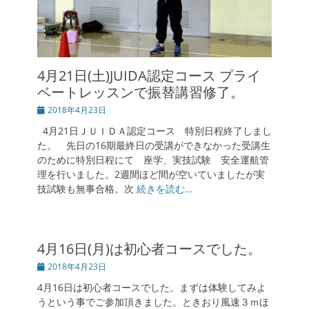
4月21日(土)JUIDA認定コース プライ
ベートレッスンで振替講習修了。
投
2018年4月23日
稿
4月21日ＪＵＩＤＡ認定コース 特別日程終了しまし
日
た。 先日の16期最終日の受講ができなかった受講生
のために特別日程にて 座学、実技試験 安全運航管
理を行いました。2週間ほど間が空いていましたが実
技試験も無事合格。次
続きを読む…
4月16日(月)は初心者コースでした。
投
2018年4月23日
稿
4月16日は初心者コースでした。まずは体験してみよ
日
うという事でご参加頂きました。ときおり風速３ｍほ