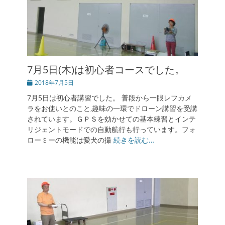
7月5日(木)は初心者コースでした。
投
2018年7月5日
稿
7月5日は初心者講習でした。 普段から一眼レフカメ
日
ラをお使いとのこと,趣味の一環でドローン講習を受講
されています。ＧＰＳを効かせての基本練習とインテ
リジェントモードでの自動航行も行っています。フォ
ローミーの機能は愛犬の撮
続きを読む…