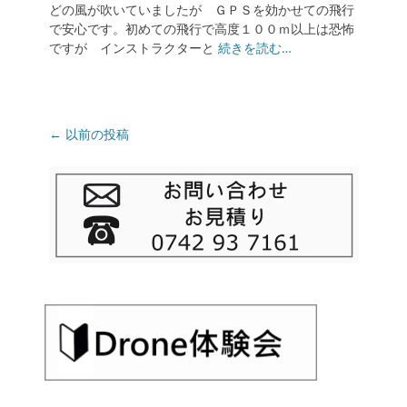
どの風が吹いていましたが ＧＰＳを効かせての飛行
で安心です。初めての飛行で高度１００ｍ以上は恐怖
ですが インストラクターと
続きを読む…
投
←
以前の投稿
稿
ナ
ビ
ゲ
ー
シ
ョ
ン