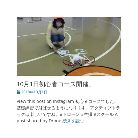
10月1日初心者コース開催。
投
2018年10月1日
稿
View this post on Instagram 初心者コースでした。
日
基礎練習で飛ばせるようになります。アクティブトラ
ックは楽しいですね。#ドローン #空撮 #スクール A
post shared by Drone
続きを読む…