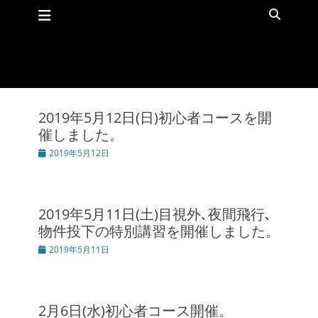
メインメニュー
コ
検
ン
索
テ
ン
ツ
へ
ス
キ
2019年5月12日(日)初心者コースを開
ッ
催しました。
プ
投
2019年5月12日
稿
日
2019年5月11日(土)目視外､夜間飛行､
物件投下の特別講習を開催しました。
投
2019年5月11日
稿
日
2月6日(水)初心者コース開催。