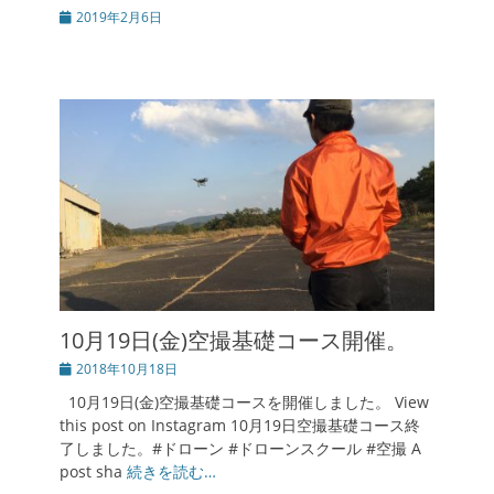
投
2019年2月6日
稿
日
10月19日(金)空撮基礎コース開催。
投
2018年10月18日
稿
10月19日(金)空撮基礎コースを開催しました。 View
日
this post on Instagram 10月19日空撮基礎コース終
了しました。#ドローン #ドローンスクール #空撮 A
post sha
続きを読む…