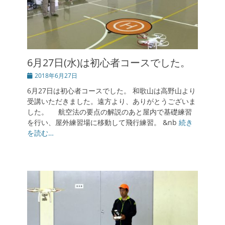
6月27日(水)は初心者コースでした。
投
2018年6月27日
稿
6月27日は初心者コースでした。 和歌山は高野山より
日
受講いただきました。遠方より、ありがとうございま
した。 航空法の要点の解説のあと屋内で基礎練習
を行い、屋外練習場に移動して飛行練習。 &nb
続き
を読む…