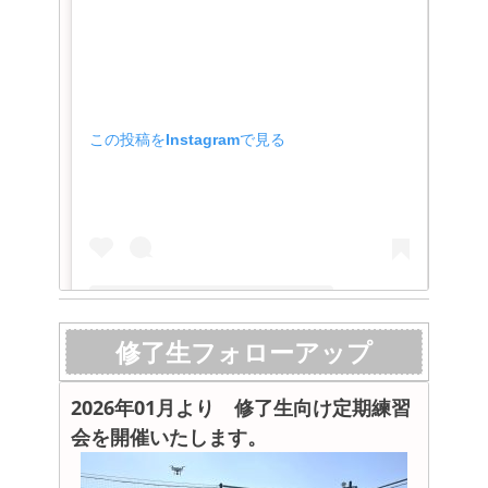
この投稿をInstagramで見る
この投稿をInstagramで見る
修了生フォローアップ
dronetc(@drone_tc)がシェアした投稿
2026年01月より 修了生向け定期練習
会を開催いたします。
2024年2月20日(火)＿国家資格受講者数