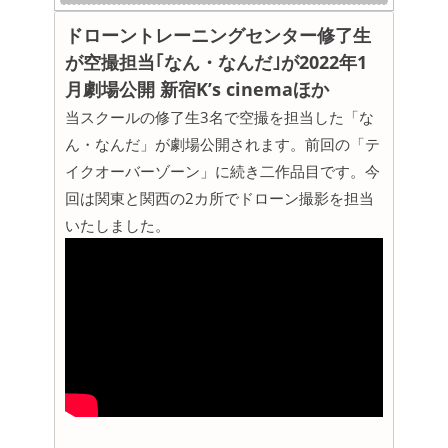
国際的評価基準に基づく訓練
ドローントレーニングセンター修了生
NIST STM sUASは、操縦精度・安定性・操作判
が空撮担当｢なん・なんだ｣が2022年1
断を定量的に評価できる試験体系です。
感覚的な「慣れ」ではなく、
数値と基準に基づ
月劇場公開 新宿K’s cinemaほか
く練習
を行います。
当スクールの修了生3名で空撮を担当した「な
dronetc(@drone_tc)がシェアした投稿
修了後も「練習できる環境」を提供
ん・なんだ」が劇場公開されます。前回の「テ
Drone-Tc(@drone_tc)がシェアした投稿
個人では確保が難しい練習フィールド・課題設
イクオーバーゾーン」に続き二作品目です。今
定・安全管理体制を整備。
継続的な技能向上をサポートします。
回は関東と関西の2カ所でドローン撮影を担当
2024年2月1(木)＿2月より限定解除コー
いたしました。
実務を想定した課題構成
精密操作、安定飛行、状況判断を求められる課
スを開設いたしました。
題を通じ、
お申込みは>>
現場対応力の底上げを図ります。
2023年3月6日(月)＿ドローン無料体験
このような方におすすめです
会を奈良校にて３月より始動！受付開
国家資格取得後、操縦機会が減っている方
始致しました。
技能の客観的な確認・再評価を行いたい方
ドローンについて知っていただくための、
無料体験コースを３月より実施します。講
業務対応を見据え、操縦精度を高めたい方