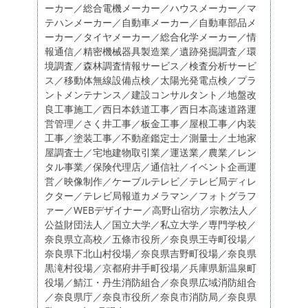
ーカー／総合電機メーカー／ハウスメーカー／マ
テハンメーカー／自動車メーカー／自動車部品メ
ーカー／タイヤメーカー／総合化学メーカー／情
報通信／精密機械器具製造業／遺跡発掘調査／環
境調査／森林調査情報サービス／検査分析サービ
ス／移動体無線設備点検／太陽光発電点検／プラ
ントメンテナンス／建設コンサルタント／地盤改
良工事施工／西日本鉄道工事／西日本高速道路運
営管理／さく井工事／板金工事／屋根工事／内装
工事／塗装工事／不動産鑑定士／測量士／土地家
屋調査士／宅地建物取引業／運送業／農業／レン
タル事業／保険代理店／通信社／イベント企画運
営／映像制作／ケーブルテレビ／テレビ局ディレ
クター／テレビ局報道カメラマン／フォトグラフ
ァー／WEBデザイナー／高野山宿坊／宗教法人／
公益財団法人／国立大学／私立大学／専門学校／
奈良県立高校／五條市役所／奈良県王寺町役場／
奈良県下北山村役場／奈良県吉野町役場／奈良県
黒滝村役場／京都府井手町役場／兵庫県新温泉町
役場／鯖江・丹生消防組合／奈良県広域消防組合
／奈良県庁／奈良市役所／奈良市消防局／奈良県