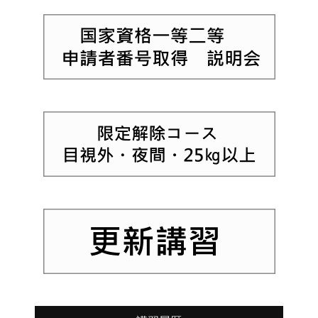
格制度が施行され当スクールは登録講
ールを修了された個人様、及び、法人様は
習機関として登録されました。
2023年
いつでもご利用いただけます。
1月より国家ライセンスの講習を開始い
たします。2022年12月23日(金）から
はZOOMによる
国家ライセンス説明会
を開催いたします。
登録講習機関 空
第32回東京国際映画祭 山嵜晋平監督撮
力計画株式会社T0049001
この投稿をInstagramで見る
影｢テイクオーバーゾーン｣が正式招待
作品に決定
ドローントレーニングセンター修了生６名でド
2022年09月29日(木)＿祝！関西
ローン撮影を担当した劇場公開映画「テイクオ
お忙しい中､ご参加頂いた修了生の皆様､お疲れ
JUIDA認定スクール100回、岡山、埼玉
ーバーゾーン」が第32回 東京国際映画祭スプ
様でした。当スクールでは一年に1～2回､修了
合わせて150回、達成いたしました。
ラッシュ部門の正式招待作品に決定致しまし
生対象のフォローアップセミナーを開催し知識
た。監督は当校の第5回修了生フォローアップ
の向上と情報交換を行っています。会場＿けい
セミナーでも講演をしていただいた山嵜晋平監
はんなプラザ(京都府南部･学研都市)
督。日本を代表する映画祭から素晴らしい評価
修了生フォローアップについてはこちらから ▻
を受けられました。東京国際映画祭は2019年
10月28日(月)六本木ヒルズで開幕。山嵜監督を
dronetc(@drone_tc)がシェアした投稿
筆頭に主要出演者はオープニングセレモニーで