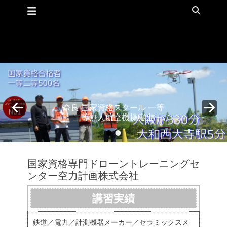
メインメニュー
コ
検
ン
索
テ
ン
ツ
へ
ス
キ
ッ
プ
奈良 国家資格スクール 一等
二等無人航空機操縦士
•
•
投稿日:
By
wpmaster
国家資格専門ドローントレーニングセ
ンター空力計画株式会社
講習実績
鉄道／電力／計測機器メーカー／セラミックスメ