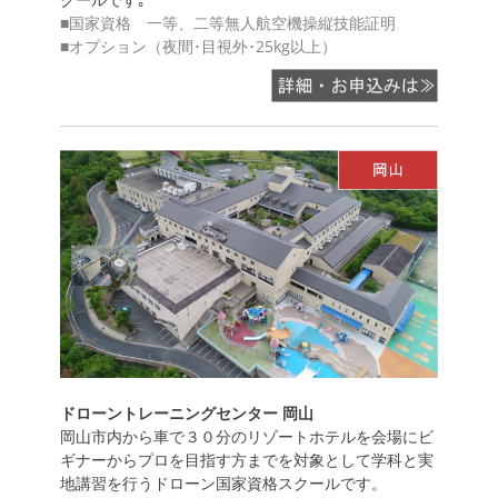
■国家資格 一等、二等無人航空機操縦技能証明
■オプション（夜間･目視外･25kg以上）
ドローントレーニングセンター 岡山
岡山市内から車で３０分のリゾートホテルを会場にビ
ギナーからプロを目指す方までを対象として学科と実
地講習を行うドローン国家資格スクールです。