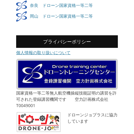
とともに会場で上映されました｡ご協力いただ
奈良 ドローン国家資格一等二等
いた多くの関係者の方々に心より御礼申し上げ
ます｡ドローントレーニングセンター 空力計
岡山 ドローン国家資格一等二等
画株式会社
2021年02月11日(木)＿祝！JUIDA認定
チーム長尺部門ノミネート7作品
スクール100回達成記念 特製ドローン
プライバシーポリシー
dronetc(@drone_tc)がシェアした投稿
ベスト贈呈
個人情報の取り扱いについて
国家資格一等二等無人航空機操縦技能証明の講習を許
可された登録講習機関です 空力計画株式会社
T0049001
ドローンジョプラスに協力
しています
記念すべきJUIDA認定スクールの100回目の講習は
岡山校での開催となりました。受講生６名様にさ