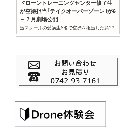
ドローントレーニングセンター修了生
習内容は、ドローンを操縦するために必要
定期的に安全な環境で練習を続けたい方
この投稿をInstagramで見る
が空撮担当｢テイクオーバーゾーン｣が6
な安全講習、そして基礎フライトの入門編
～７月劇場公開
です。いきなり国家資格は敷居が高いと思
修了後も「任せられる操縦者」であり
っている方には、おひとりでドローンを操
当スクールの受講生6名で空撮を担当した第32
続けるために
縦していただく機会を通してご検討いただ
回東京国際映画祭の日本映画スプラッシュ部門
資格取得や講習修了はゴールではなく、スタート
けます。また、ドローンについてのご質問
正式出品作「テイクオーバーゾーン」が2020
です。
がある方なども、こちらの体験会でお答え
年6月12日(金)から7月22日(水)まで、京都イオ
当スクールでは、
修了後も技能を磨き続けられる
いたしますので、この機会をどうぞ、お気
仕組み
として、本練習会を位置づけています。
ンシネマ高の原にて上映、7月31日(金)より東
軽にご利用ください。皆さまのお越しを心
継続的な訓練環境を求める方は、ぜひ本練習会を
京キネカ大森、9月25日(金)より名古屋伏見ミ
よりお待ちしております。
ご活用ください。
リオン座でも劇場公開されました。監督は山嵜
詳しい内容についてはこちらからどうぞ
dronetc(@drone_tc)がシェアした投稿
晋平氏。自身の出身地である古都・奈良を舞台
2022年03月20日(日)＿ＯＰＥＮ！ドロ
に、主人公の少女、沙里の日々をドキュメンタ
ーントレーニングセンター受講生専用
リーを見せるかのような演出で捉えました。本
常設屋外飛行場
作ストーリーはもちろん、修了生６名の空撮映
岡山県総社市内に受講生専用の常設飛行場
像も併せてお楽しみ下さい。
を開設いたしました。オープン初日は農業
2022年12月5日(月)＿ドローンの国家資
用ドローンの種蒔き試運転を実施。当スク