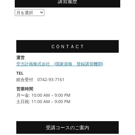
講習履歴
レッドカーペットを歩きました。11月5日(火)
にはクロージングセレモニーが行われ、映画の
講
将来を担う、輝きを放った若手俳優に贈る東京
２０２６年６月
習
ジェムストーン賞に「テイクオーバーゾーン」
履
主演の吉名莉瑠さんが選ばれました。
歴
レッドカーペットの様子はこちら ▻
ご受講頂きました企業様、受講生の皆様、そし
ＣＯＮＴＡＣＴ
てご協力いただいた全ての皆様に心より御礼申
■修了生対象の飛行練習会について
運営
し上げます。記念品としてランディングパッド
奈良市内RC飛行場にて修了生を対象とした
空力計画株式会社 (国家資格 登録講習機関)
飛行練習会を開催しています。各自で直
を贈呈させていただきました。
TEL
接、現地集合、現地解散制となりますの
総合受付 0742-93-7161
で、事前予約は必要ありません。ご自由に
2022年9月5日(月)＿国家ライセンス制
営業時間
ご参加下さい。
度に必要な講習時間が確定しました。
月〜金: 10:00 AM – 9:00 PM
当スクールの技能認証を取得された方は国家ライ
土日祝: 11:00 AM – 9:00 PM
この投稿をInstagramで見る
センス講習受講時に下記の優遇措置が適用されま
仙北インターナショナルドローンフィルムフェ
す。
スティバルにおいて当社の出品作品が2018年
度チーム･長尺部門 優秀賞７作品に選ばれテレ
受講コースのご案内
ビ局､制作会社などのプロクリエーターの作品