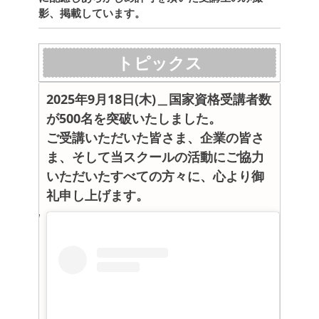
影、掲載しています。
トピックス
この投稿をInstagramで見る
2025年9月18日(木)＿国家資格受講者数
が500名を突破いたしました。
ご受講いただいた皆さま、企業の皆さ
ま、そして当スクールの活動にご協力
いただいたすべての方々に、心より御
礼申し上げます。
dronetc(@drone_tc)がシェアした投稿