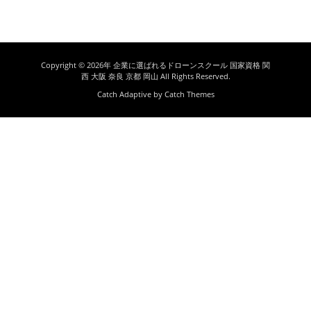
さやかではございますが感謝を込めて特製ドロー
ンベストを記念品として贈呈させていただきまし
た。
この投稿をInstagramで見る
Copyright © 2026年
企業に選ばれるドローンスクール 国家資格 関
JUIDA SCHOOL AWARDS2020におい
西 大阪 奈良 京都 岡山
All Rights Reserved.
て SILVER賞【全国受講者数2位】を受
Catch Adaptive by
Catch Themes
賞しました｡
dronetc(@drone_tc)がシェアした投稿